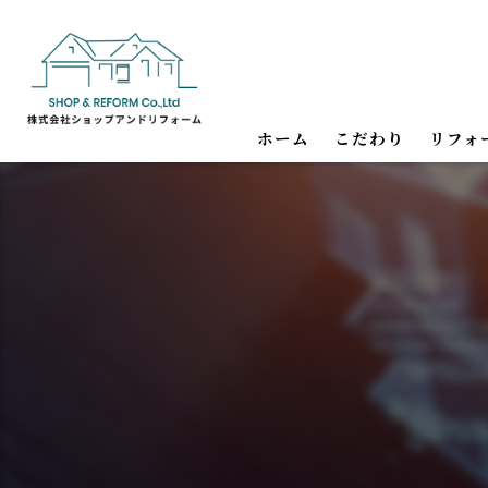
ホーム
こだわり
リフォ
内装・
水回り
バリア
耐震・
店舗内