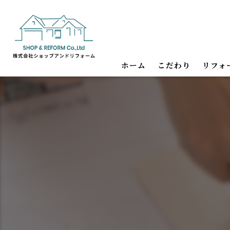
ホーム
こだわり
リフォ
内装・
水回り
バリア
耐震・
店舗内