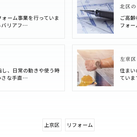
北区の
フォーム事業を行っていま
ご高齢
らバリアフ…
フォー
左京区
指し、日常の動きや使う時
住まい
小さな手直…
ていま
上京区
リフォーム