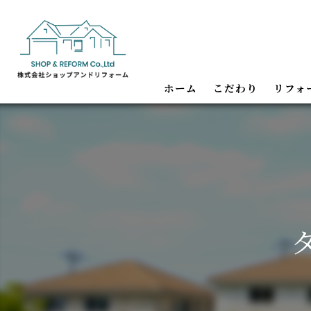
ホーム
こだわり
リフォ
内装・
水回り
バリア
耐震・
店舗内