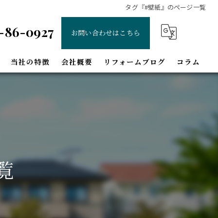
タグ『#壁紙』のページ一覧
-86-0927
お問い合わせはこちら
当社の特徴
会社概要
リフォームブログ
コラム
増改築
間取り変更
和室
覧
北区のリフォーム
左京区のリフォーム