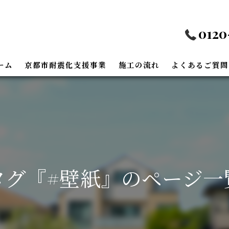
0120
ーム
京都市耐震化支援事業
施工の流れ
よくあるご質問
外装リフォーム
リフォーム
フリーリフォーム
タグ『#壁紙』のページ一
省エネリフォーム
装リフォーム